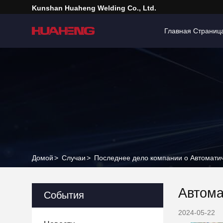
Kunshan Huaheng Welding Co., Ltd.
Главная Страниц
Домой
>
Случаи
>
Последнее дело компании о Автоматич
Автома
События
2024-05-22