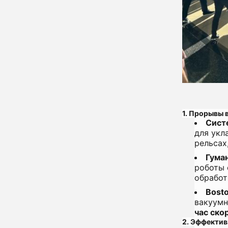
1. Прорывы 
Сист
для укл
рельсах
Гума
роботы 
обработ
Bosto
вакуумн
час ско
2. Эффектив