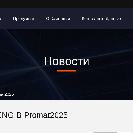
а
Продукция
О Компании
Контактные Данные
Новости
mat2025
NG В Promat2025