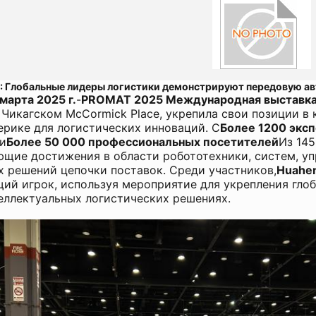
: Глобальные лидеры логистики демонстрируют передовую ав
 марта 2025 г.
-
PROMAT 2025 Международная выставка 
 Чикагском McCormick Place, укрепила свои позиции в
рике для логистических инноваций. С
Более 1200 экс
и
Более 50 000 профессиональных посетителей
Из 14
щие достижения в области робототехники, систем, у
 решений цепочки поставок. Среди участников,
Huahen
ий игрок, используя мероприятие для укрепления гло
еллектуальных логистических решениях.