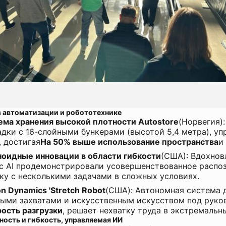
в автоматизации и робототехнике
ема хранения высокой плотности Autostore
(Норвегия)
адки с 16-слойными бункерами (высотой 5,4 метра), 
, достигая
На 50% выше использование пространства
и
ноидные инновации в области гибкости
(США): Вдохнов
с AI продемонстрировали усовершенствованное распоз
ку с несколькими задачами в сложных условиях.
n Dynamics 'Stretch Robot
(США): Автономная система д
ыми захватами и искусственным искусством под руков
рость разгрузки
, решает нехватку труда в экстремальн
ность и гибкость, управляемая ИИ