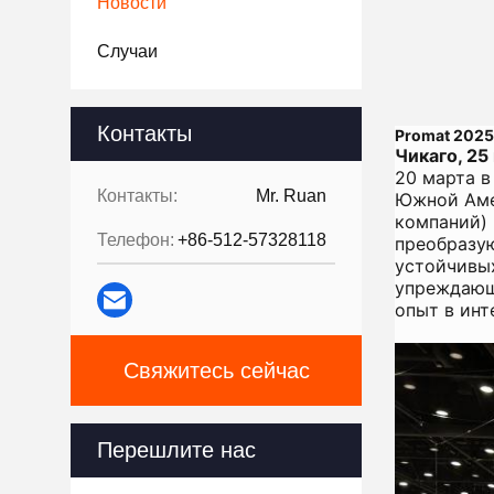
Новости
Случаи
Контакты
Promat 2025
Чикаго, 25
20 марта в
Контакты:
Mr. Ruan
Южной Аме
компаний) 
Телефон:
+86-512-57328118
преобразую
устойчивых
упреждающ
опыт в инт
Свяжитесь сейчас
Перешлите нас