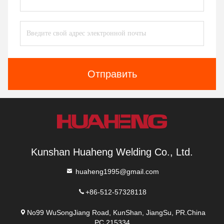
Отправить
Kunshan Huaheng Welding Co., Ltd.
huaheng1995@gmail.com
+86-512-57328118
No99 WuSongJiang Road, KunShan, JiangSu, PR.China
PC.215334