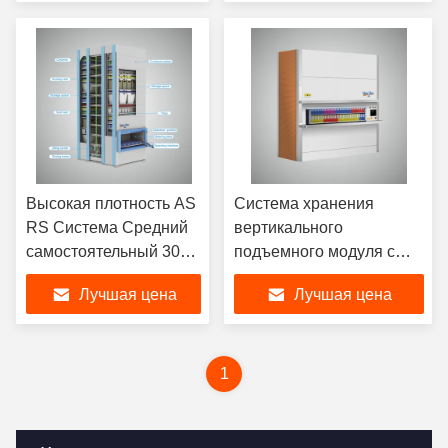
производственная линия
Высокая плотность AS
Система хранения
RS Система Средний
вертикального
самостоятельный 300
подъемного модуля с
кг Вертикальный
высокой плотностью
Лучшая цена
Лучшая цена
подъемник для
вращения
хранения
1