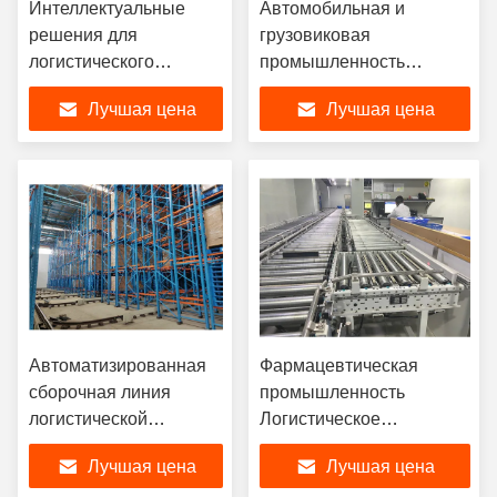
Интеллектуальные
Автомобильная и
решения для
грузовиковая
логистического
промышленность
оборудования в
Интеллектуальные
Лучшая цена
Лучшая цена
аэрокосмической
производственные
отрасли
процессы
Автоматизированная
Фармацевтическая
сборочная линия
промышленность
логистической
Логистическое
промышленности
оборудование
Лучшая цена
Лучшая цена
третьих сторон
Неконтролируемая