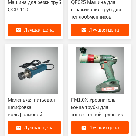
Машина для резки труб
QF025 Машина для
QCB-150
сглаживания труб для
теплообменников
Лучшая цена
Лучшая цена
Маленькая питьевая
FM1.0X Уровнитель
шлифовка
конца трубы для
вольфрамовой
тонкостенной трубы из
проволоки (WMJ04)
нержавеющей стали
Лучшая цена
Лучшая цена
малого диаметра