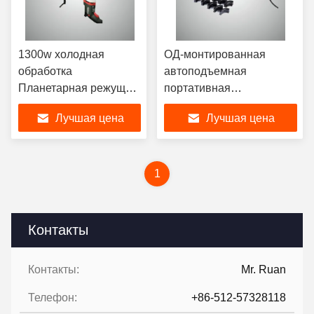
1300w холодная
ОД-монтированная
обработка
автоподъемная
Планетарная режущая
портативная
машина труба
трубопроводная машина
Лучшая цена
Лучшая цена
режущая машина CM3
для предварительной
изготовления
трубопроводов
1
Контакты
Контакты:
Mr. Ruan
Телефон:
+86-512-57328118