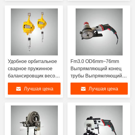
Удобное орбитальное
Fm3.0 OD6mm~76mm
сварное пружинное
Выпрямляющий конец
балансировщик весом
трубы Выпрямляющий
9-15 кг, используемое с
трубку Регулируемая
Лучшая цена
Лучшая цена
сварным факелом
скорость