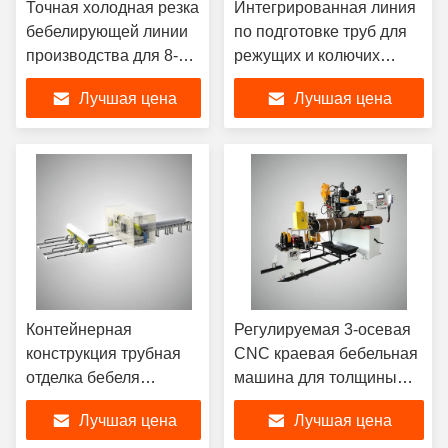
Точная холодная резка
Интегрированная линия
бебелирующей линии
по подготовке труб для
производства для 8-24
режущих и колючих
"средних и толстых
машин
Лучшая цена
Лучшая цена
стеновых труб
Контейнерная
Регулируемая 3-осевая
конструкция трубная
CNC краевая бебельная
отделка бебеля
машина для толщины
Рабочая станция
стен 5-90 мм
Лучшая цена
Лучшая цена