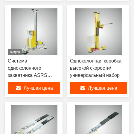
видео
Система
Одноколонная коробка
одноколонного
высокой скорости/
захватника ASRS
универсальный набор
Stacker Crane 0 ~ 50 кг
Лучшая цена
Лучшая цена
номинальная загрузка
лучами