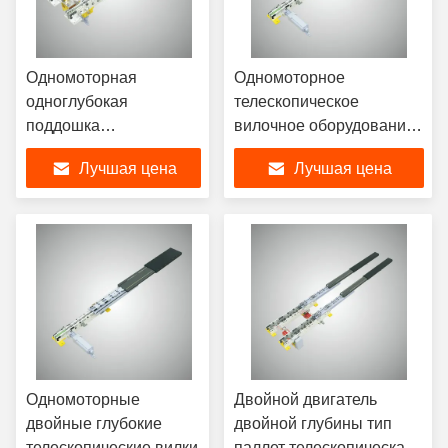
Одномоторная
Одномоторное
одноглубокая
телескопическое
поддошка
вилочное оборудование
телескопическая вилка
с выдвижной вилкой
Лучшая цена
Лучшая цена
на стекере
Одномоторные
Двойной двигатель
двойные глубокие
двойной глубины тип
телескопические вилки
паллет телескопическая