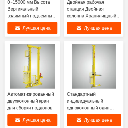
0~15000 мм Высота
Двойная рабочая
Вертикальный
станция Двойная
взаимный подъемный
колонна Хранилищный
конвейер Затворы
кран для поддонов
Лучшая цена
Лучшая цена
Подъемный конвейер
Автоматически
Автоматизированный
Стандартный
двухколонный кран
индивидуальный
для сборки поддонов
одноколонный один
глубокий пластиновый
Лучшая цена
Лучшая цена
палетный кран