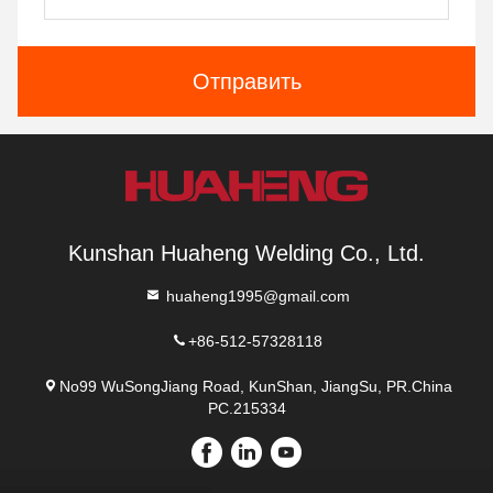
Отправить
Kunshan Huaheng Welding Co., Ltd.
huaheng1995@gmail.com
+86-512-57328118
No99 WuSongJiang Road, KunShan, JiangSu, PR.China
PC.215334