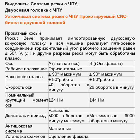
Выделить:
Система резки с ЧПУ
,
Двуосевая головка с ЧПУ
Устойчивая система резки с ЧПУ Прокотируемый CNC-
бивел с двуосной головой
Прокатный косый
Procut Bevel принимает импортированную двухосевую
конусовую головку, и вся машина реализует пятиосевое
соединение.и горизонтальный угол рабочего вращения равен
± 50°. V, y, l и другие разрезы резки могут быть обработаны
плавно.
Ось
A (главная ось)
B ((Ось факела)
Рабочее положение
Горизонтальные
± 90° максимум
± 90° максимум
Наклонная голова
± 50°работа
± 50°работа
40 оборотов в
Скорость оси
29 оборотов в минуту
минуту
Номинальный
крутящий момент
124 Нм
144 Нм
оси
Panasonic
Двигатель и привод
5000 оборотов в
Максимально 6000
минуту максимум
оборотов в минуту
Антишоковая
Магнитные
система
Установка факелов
Сцепление факела