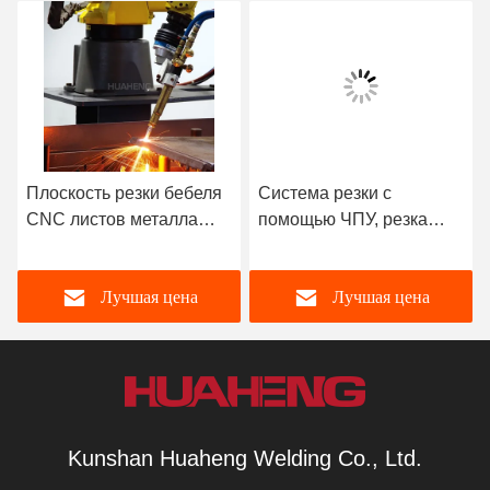
Плоскость резки бебеля
Система резки с
CNC листов металла
помощью ЧПУ, резка
режущая машина
головки с помощью
высокая точность
косы, резка 6-9-осевой
Лучшая цена
Лучшая цена
сцепной обработки
Kunshan Huaheng Welding Co., Ltd.