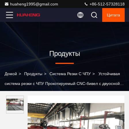
huaheng1995@gmail.com
+86-512-57328118
Цитата
Продукты
Домой
>
Продукты
>
Система Резки С ЧПУ
>
Устойчивая
система резки с ЧПУ Прокотируемый CNC-бивел с двуосной
головой