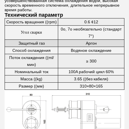
усовершенствованная система охлаждения водой, высокая
скорость временного отключения, длительное непрерывное
время работы.
Технический параметр
Скорость вращения ((rpm)
0.6 ¢12
0o, 7o необязательно (стандарт
Угол сварки
7°)
Защитный газ
Аргон
Способ охлаждения
Водяное охлаждение
Поток охлаждения ((ml/
≥ 300
мин)
Номинальный ток
100A рабочий цикл 60%
Масса ((kg)
3.65 ((без кабеля)
Размер ((мм)
310×80×165