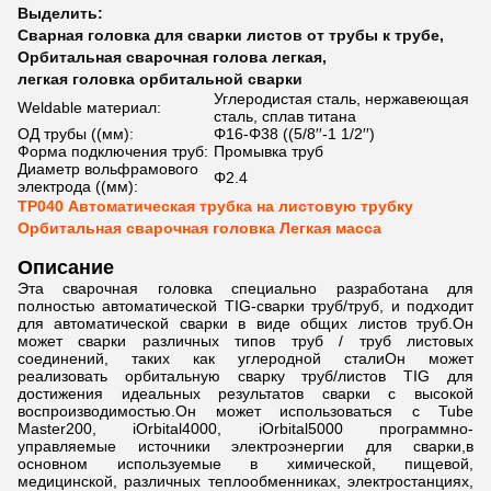
Выделить:
Сварная головка для сварки листов от трубы к трубе
,
Орбитальная сварочная голова легкая
,
легкая головка орбитальной сварки
Углеродистая сталь, нержавеющая
Weldable материал:
сталь, сплав титана
ОД трубы ((мм):
Φ16-Φ38 ((5/8′′-1 1/2′′)
Форма подключения труб:
Промывка труб
Диаметр вольфрамового
Φ2.4
электрода ((мм):
TP040 Автоматическая трубка на листовую трубку
Орбитальная сварочная головка Легкая масса
Описание
Эта сварочная головка специально разработана для
полностью автоматической TIG-сварки труб/труб, и подходит
для автоматической сварки в виде общих листов труб.Он
может сварки различных типов труб / труб листовых
соединений, таких как углеродной сталиОн может
реализовать орбитальную сварку труб/листов TIG для
достижения идеальных результатов сварки с высокой
воспроизводимостью.Он может использоваться с Tube
Master200, iOrbital4000, iOrbital5000 программно-
управляемые источники электроэнергии для сварки,в
основном используемые в химической, пищевой,
медицинской, различных теплообменниках, электростанциях,