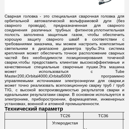
Сварная головка - это специальная сварочная головка для
орбитальной автоматической вольфрамовой дуги (без
сварного провода), предназначенная для сварного
соединения различных трубных фитингов.уплотнительная
полость заполнена защитным газом, чтобы обеспечить
хорошую защиту сварного шваИ в соответствии с
требованиями заказчика, мы можем настроить композитные
светильники в диапазоне диаметра трубы.Эта система
крепления может обеспечить точное расположение сварных
частей без необходимости позиционирования точечной
сварки,чтобы предоставить клиентам высокоэффективные и
качественные специальные сварочные пушки.Эта машина
может использоваться с Tube
Master200,iOrbital4000,iOrbital5000 программно
управляемыми источниками электроэнергии для сварки,и
может точно реализовать всепозиционную сварку труб / труб
TIG, с высокой воспроизводимостью результатов сварки и
идеальными результатами сварки. В основном используется в
электронике, приборостроении, фармацевтике, инженерных
установках, военной и атомной промышленности.
Технический параметр
TC26
TC36
Углеродистая