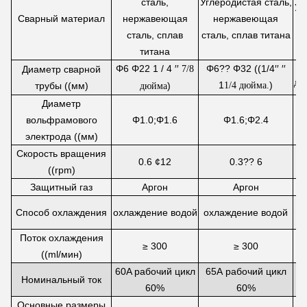
сталь,
Углеродистая сталь,
Уг
Сварный материал
нержавеющая
нержавеющая
ст
сталь, сплав
сталь, сплав титана
титана
Φ6 Φ22 1 / 4 ′′
Φ6?? Φ32 ((1/4′′ ′′
Диаметр сварной
7/8
дю
1
)
трубы ((мм)
)
1/4 дюйма.
дюйма
Диаметр
вольфрамового
Φ
1.0;
Φ
1.6
Φ
1.6;
Φ
2.4
электрода ((мм)
Скорость вращения
0.6 ¢12
0.3?? 6
((rpm)
Защитный газ
Аргон
Аргон
Способ охлаждения
охлаждение водой
охлаждение водой
о
Поток охлаждения
≥ 300
≥ 300
((ml/мин)
60A рабочий цикл
65А рабочий цикл
7
Номинальный ток
60%
60%
Основные размеры