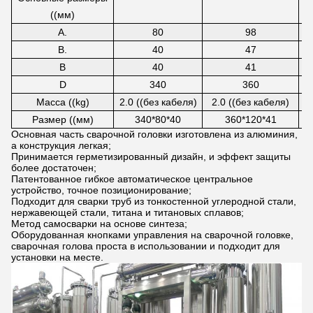
((мм)
А.
80
98
В.
40
47
В
40
41
D
340
360
Масса ((kg)
2.0 ((без кабеля)
2.0 ((без кабеля)
3
Размер ((мм)
340*80*40
360*120*41
Основная часть сварочной головки изготовлена из алюминия,
а конструкция легкая;
Принимается герметизированный дизайн, и эффект защиты
более достаточен;
Патентованное гибкое автоматическое центральное
устройство, точное позиционирование;
Подходит для сварки труб из тонкостенной углеродной стали,
нержавеющей стали, титана и титановых сплавов;
Метод самосварки на основе синтеза;
Оборудованная кнопками управления на сварочной головке,
сварочная голова проста в использовании и подходит для
установки на месте.