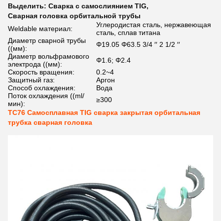
Выделить:
Сварка с самослиянием TIG
,
Сварная головка орбитальной трубы
Углеродистая сталь, нержавеющая
Weldable материал:
сталь, сплав титана
Диаметр сварной трубы
Φ19.05 Φ63.5 3/4 ′′ 2 1/2 ′′
((мм):
Диаметр вольфрамового
Φ1.6; Φ2.4
электрода ((мм):
Скорость вращения:
0.2~4
Защитный газ:
Аргон
Способ охлаждения:
Вода
Поток охлаждения ((ml/
≥300
мин):
TC76 Самосплавная TIG сварка закрытая орбитальная
трубка сварная головка