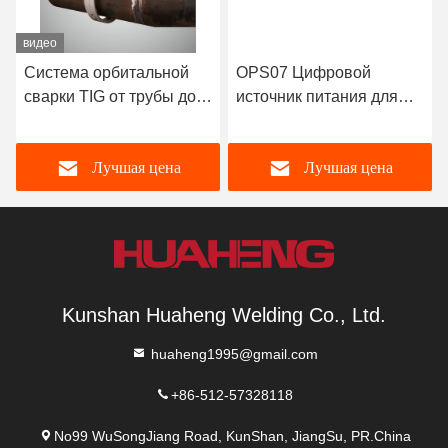
видео
Система орбитальной
OPS07 Цифровой
сварки TIG от трубы до
источник питания для
трубы высокая
орбитальной сварки
эффективность
Лучшая цена
Лучшая цена
Kunshan Huaheng Welding Co., Ltd.
huaheng1995@gmail.com
+86-512-57328118
No99 WuSongJiang Road, KunShan, JiangSu, PR.China