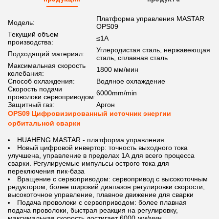
Платформа управления MASTAR
Модель:
OPS09
Текущий объем
≤1А
производства:
Углеродистая сталь, нержавеющая
Подходящий материал:
сталь, сплавная сталь
Максимальная скорость
1800 мм/мин
колебания:
Способ охлаждения:
Водяное охлаждение
Скорость подачи
6000mm/min
проволоки сервоприводом:
Защитный газ:
Аргон
OPS09 Цифровизированный источник энергии
орбитальной сварки
HUAHENG MASTAR - платформа управления
Новый цифровой инвертор: точность выходного тока
улучшена, управление в пределах 1А для всего процесса
сварки. Регулируемые импульсы острого тока для
переключения пик-база
Вращение с сервоприводом: сервопривод с высокоточным
редуктором, более широкий диапазон регулировки скорости,
высокоточное управление, плавное движение для сварки
Подача проволоки с сервоприводом: более плавная
подача проволоки, быстрая реакция на регулировку,
максимальная скорость достигает 6000 мм/мин