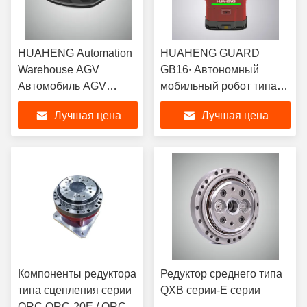
HUAHENG Automation
HUAHENG GUARD
Warehouse AGV
GB16∙ Автономный
Автомобиль AGV
мобильный робот типа
Автоматизированные
вилочного погрузчика
Лучшая цена
Лучшая цена
управляемые тележки
для интеллектуальной
100-1000 кг
обработки поддонов
Компоненты редуктора
Редуктор среднего типа
типа сцепления серии
QXB серии-E серии
QRC QRC-20E / QRC-