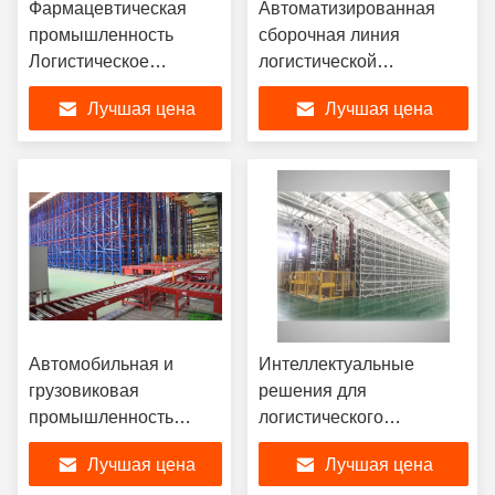
Фармацевтическая
Автоматизированная
промышленность
сборочная линия
Логистическое
логистической
оборудование
промышленности
Лучшая цена
Лучшая цена
Неконтролируемая
третьих сторон
производственная
линия
Автомобильная и
Интеллектуальные
грузовиковая
решения для
промышленность
логистического
Интеллектуальные
оборудования в
Лучшая цена
Лучшая цена
производственные
аэрокосмической