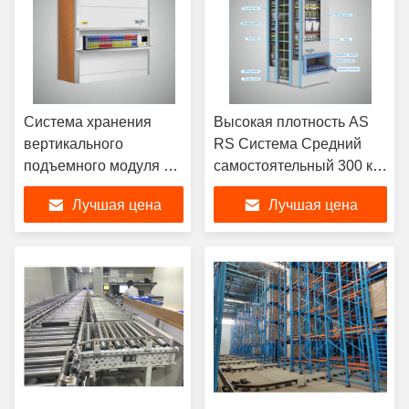
Система хранения
Высокая плотность AS
вертикального
RS Система Средний
подъемного модуля с
самостоятельный 300 кг
высокой плотностью
Вертикальный
Лучшая цена
Лучшая цена
вращения
подъемник для хранения