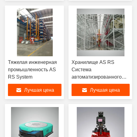
процессы
отрасли
Тяжелая инженерная
Хранилище AS RS
промышленность AS
Система
RS System
автоматизированного
хранения и извлечения
Лучшая цена
Лучшая цена
Система простая работа