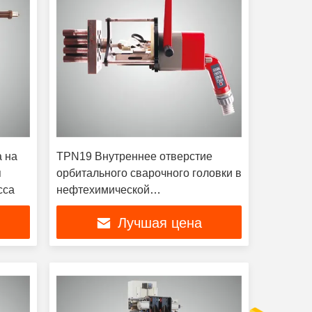
а на
TPN19 Внутреннее отверстие
я
орбитального сварочного головки в
сса
нефтехимической
промышленности
Лучшая цена