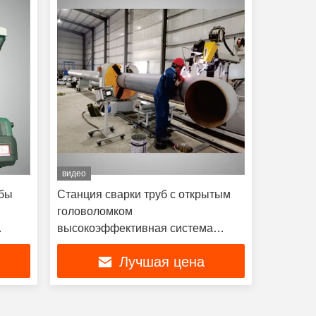
видео
убы
Станция сварки труб с открытым
головоломком
высокоэффективная система
сварки труб
Лучшая цена