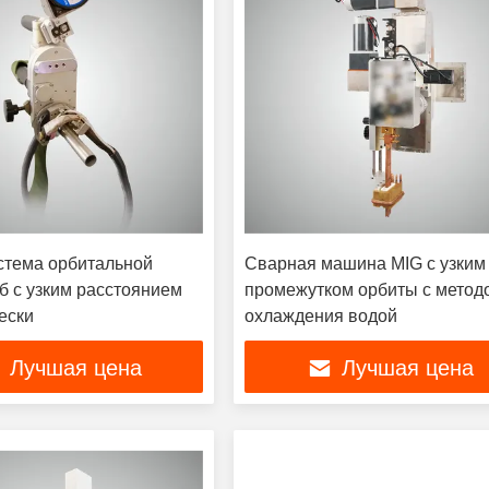
тема орбитальной
Сварная машина MIG с узким
б с узким расстоянием
промежутком орбиты с метод
ески
охлаждения водой
Лучшая цена
Лучшая цена