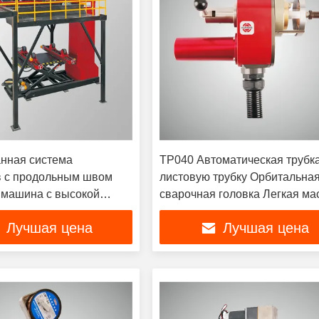
нная система
TP040 Автоматическая трубк
 с продольным швом
листовую трубку Орбитальна
машина с высокой
сварочная головка Легкая ма
тельностью
Лучшая цена
Лучшая цена