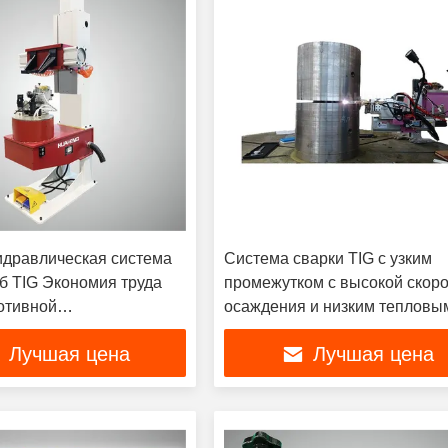
дравлическая система
Система сварки TIG с узким
уб TIG Экономия труда
промежутком с высокой скор
отивной
осаждения и низким тепловы
нности
входом
Лучшая цена
Лучшая цена