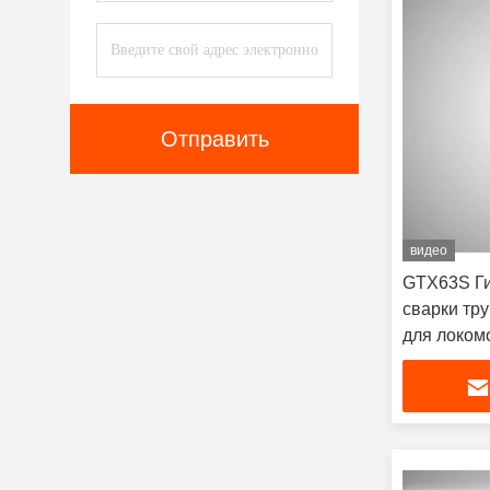
Отправить
видео
GTX63S Ги
сварки тр
для локом
промышле