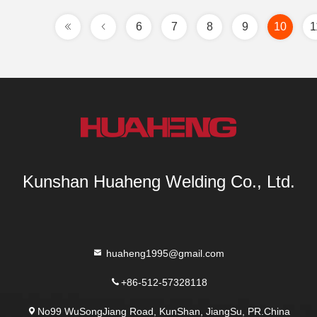
6
7
8
9
10
1
Kunshan Huaheng Welding Co., Ltd.
huaheng1995@gmail.com
+86-512-57328118
No99 WuSongJiang Road, KunShan, JiangSu, PR.China