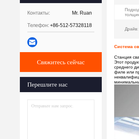
Подхо
Контакты:
Mr. Ruan
толщин
Телефон:
+86-512-57328118
Драйв:
Система св
Станция сва
Свяжитесь сейчас
Этот продук
среднего ди
филе или п
неквалифиц
минимальны
Перешлите нас