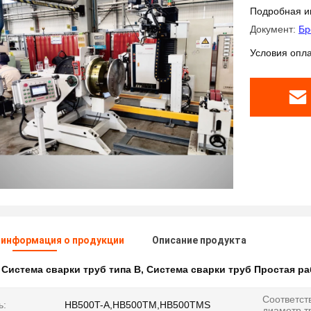
Подробная и
Документ:
Бр
Условия опла
 информация о продукции
Описание продукта
:
Система сварки труб типа B
,
Система сварки труб Простая ра
Соответс
ь:
HB500T-A,HB500TM,HB500TMS
диаметр т