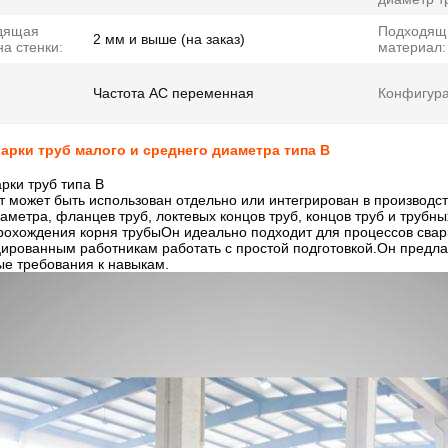
дящая
Подходящ
2 мм и выше (на заказ)
а стенки:
материал:
Частота AC переменная
Конфигура
арки труб малого и среднего диаметра типа B
рки труб типа B
т может быть использован отдельно или интегрирован в производс
аметра, фланцев труб, локтевых концов труб, концов труб и трубн
рохождения корня трубыОн идеально подходит для процессов сварк
ированным работникам работать с простой подготовкой.Он предла
е требования к навыкам.