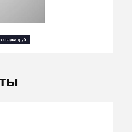
а сварки труб
кты