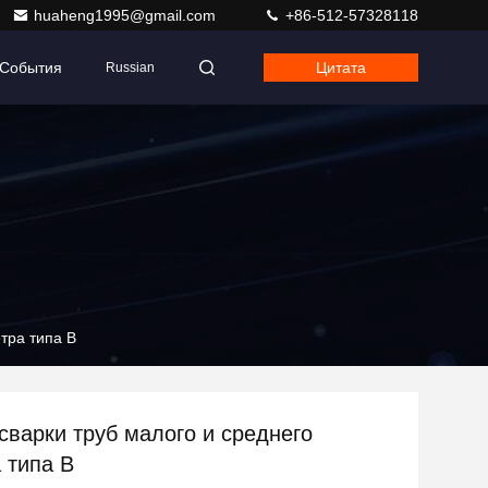
huaheng1995@gmail.com
+86-512-57328118
События
Цитата
Russian
тра типа B
сварки труб малого и среднего
 типа B